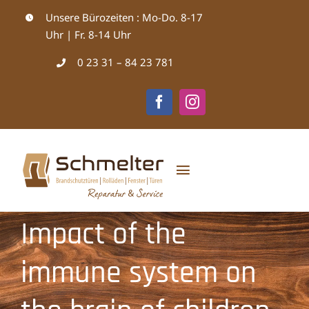
Zum
Unsere Bürozeiten : Mo-Do. 8-17
Uhr | Fr. 8-14 Uhr
Inhalt
0 23 31 – 84 23 781
springen
Toggle
Navigation
Startseite
Impact of the
immune system on
Über uns