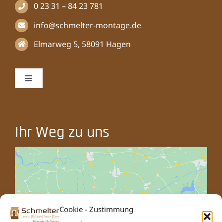
0 23 31 – 84 23 781
info@schmelter-montage.de
Elmarweg 5, 58091 Hagen
Toggle
Navigation
Impressum
Ihr Weg zu uns
Datenschutzerklärung
Cookie-Informationen
Cookie - Zustimmung
Klicke hier, um Marketing-Cookies zu
akzeptieren und diesen Inhalt zu aktivieren